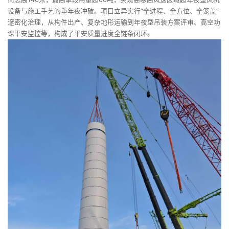
设备与施工手艺的重年夜冲破。项目立异实行“全进程、全方位、全笼盖”
邃密化治理，从构件出产、复杂地形运输到年夜型吊装方案评审、高空功
课平安监控等，构成了平安质量进度全链条闭环。