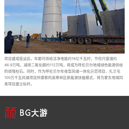
项目建成投运后，年都可供给洁净电能约16亿千瓦时，节俭尺度煤约
46.9万吨，减排二氧化碳约112万吨，将成为呼伦贝尔地域绿色能源供给
的顽强柱石。同时，作为呼伦贝尔年夜型风储一体化示范项目，扎兰屯
100万千瓦风储项目所摸索的高寒林区新能源扶植模式，将为蒙东地域同
类项目建立标杆。