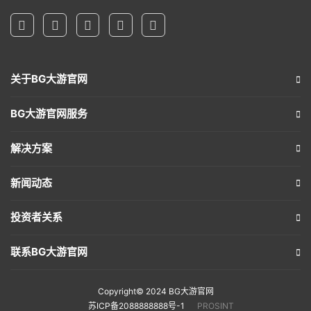
关于BG大游官网
BG大游官网服务
解决方案
新闻动态
投资者关系
联系BG大游官网
Copyright© 2024 BG大游官网
苏ICP备2088888888号-1
PROSINT