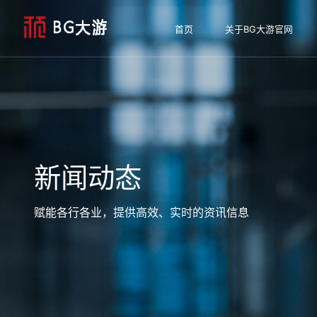
首页
关于BG大游官网
新闻动态
赋能各行各业，提供高效、实时的资讯信息