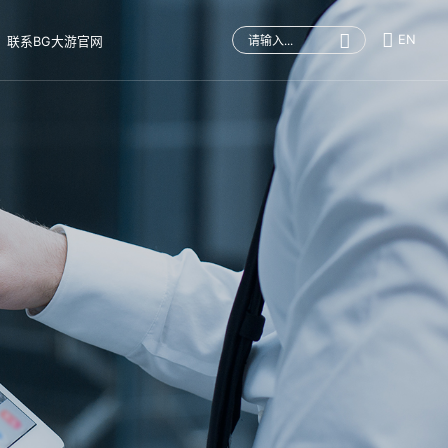
EN
联系BG大游官网