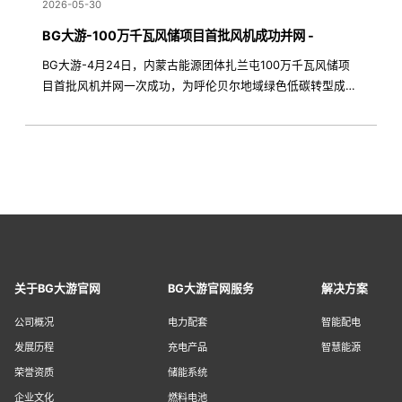
2026-05-30
BG大游-100万千瓦风储项目首批风机成功并网 -
BG大游-4月24日，内蒙古能源团体扎兰屯100万千瓦风储项
目首批风机并网一次成功，为呼伦贝尔地域绿色低碳转型成长
注入了新动能。 扎兰屯100万千瓦风储项目作为全国批量商用
陆上范围最年夜的混塔风电项目
关于BG大游官网
BG大游官网服务
解决方案
公司概况
电力配套
智能配电
发展历程
充电产品
智慧能源
荣誉资质
储能系统
企业文化
燃料电池