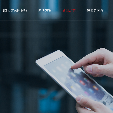
BG大游官网服务
解决方案
新闻动态
投资者关系