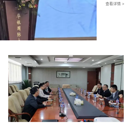
查看详情 >